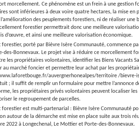
 fort morcellement. Ce phénomène est un frein à une gestion fo
ires sont inférieures à deux voire quatre hectares, la mise en pl
e l’amélioration des peuplements forestiers, ni de réaliser un
orcellement forestier permettrait donc une meilleure valorisat
bois d’œuvre, et ainsi une meilleure valorisation économique.
forestier, porté par Bièvre Isère Communauté, commence pa
te-des-Bonnevaux. Le projet vise à réduire ce morcellement for
tre les propriétaires volontaires, identifier les Biens Vacants 
r au marché foncier et permettre leur achat par les propriétai
/www.laforetbouge.fr/auvergnerhonealpes/territoire /bievre-
tuit ; il suffit de remplir un formulaire pour mettre l’annonce 
orme, les propriétaires privés volontaires peuvent localiser les
voriser le regroupement de parcelles.
restier est multi-partenarial : Bièvre Isère Communauté port
 autour de la démarche est mise en place suite aux trois réu
mbre 2022 à Longechenal, Le Mottier et Porte-des-Bonnevaux.