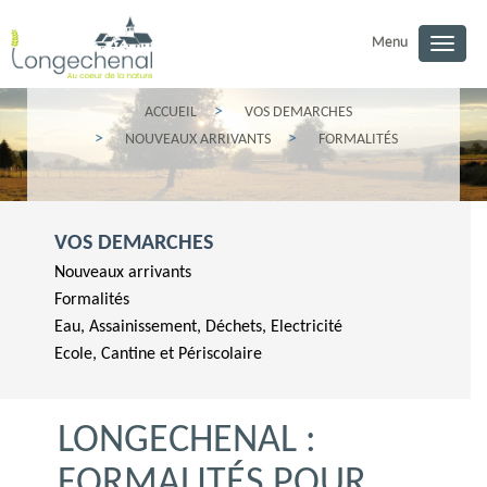
Menu
Toggl
navig
ACCUEIL
VOS DEMARCHES
NOUVEAUX ARRIVANTS
FORMALITÉS
VOS DEMARCHES
Nouveaux arrivants
Formalités
Eau, Assainissement, Déchets, Electricité
Ecole, Cantine et Périscolaire
LONGECHENAL :
FORMALITÉS POUR