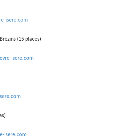
re-isere.com
rézins (15 places)
evre-isere.com
isere.com
es)
e-isere.com